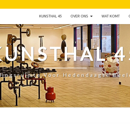
KUNSTHAL 45
OVER ONS
WAT KOMT
KUNSTHAL 4
lingsruimte Voor Hedendaagse Bee