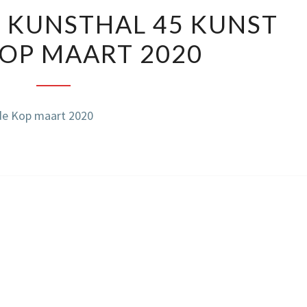
BELEIDSPLAN
 KUNSTHAL 45 KUNST
KUNSTHAL
KOP MAART 2020
45
KUNST
IN
DE
de Kop maart 2020
KOP
MAART
2020