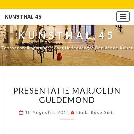
KUNSTHAL 45
Togg
navig
KUNSTHAL 45
Tentoonstellingsruimte Voor Hedendaagse Beeldende Kunst
PRESENTATIE
PRESENTATIE MARJOLIJN
MARJOLIJN
GULDEMOND
GULDEMOND
18 Augustus 2015
Linda Rose Smit