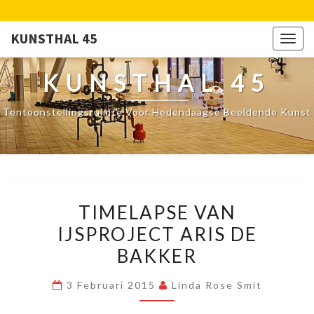
KUNSTHAL 45
Togg
navig
KUNSTHAL 45
Tentoonstellingsruimte Voor Hedendaagse Beeldende Kunst
TIMELAPSE
TIMELAPSE VAN
VAN
IJSPROJECT ARIS DE
IJSPROJECT
BAKKER
ARIS
DE
3 Februari 2015
Linda Rose Smit
BAKKER