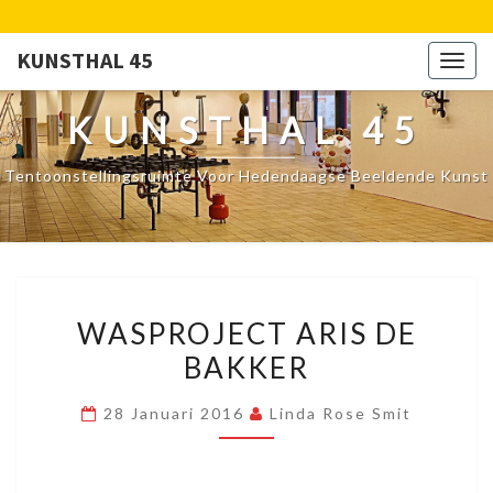
KUNSTHAL 45
Togg
navig
KUNSTHAL 45
Tentoonstellingsruimte Voor Hedendaagse Beeldende Kunst
WASPROJECT
WASPROJECT ARIS DE
ARIS
BAKKER
DE
BAKKER
28 Januari 2016
Linda Rose Smit