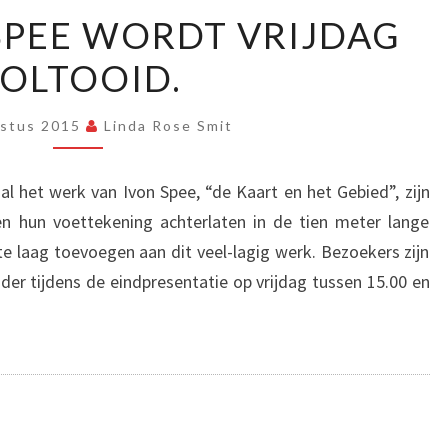
WERK
SPEE WORDT VRIJDAG
IVON
OLTOOID.
SPEE
WORDT
VRIJDAG
stus 2015
Linda Rose Smit
VOLTOOID.
al het werk van Ivon Spee, “de Kaart en het Gebied”, zijn
en hun voettekening achterlaten in de tien meter lange
te laag toevoegen aan dit veel-lagig werk. Bezoekers zijn
der tijdens de eindpresentatie op vrijdag tussen 15.00 en