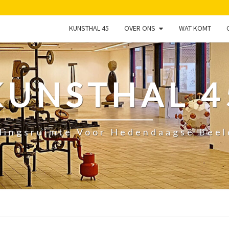
KUNSTHAL 45
OVER ONS
WAT KOMT
KUNSTHAL 4
lingsruimte Voor Hedendaagse Bee