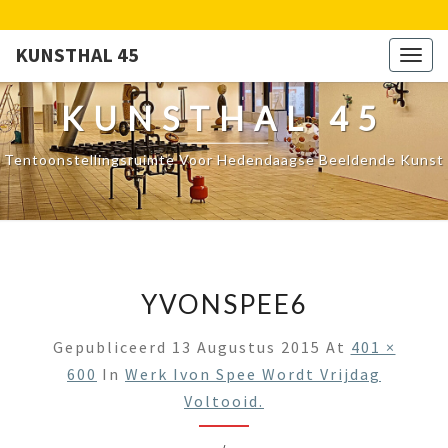
KUNSTHAL 45
Togg
navig
KUNSTHAL 45
Tentoonstellingsruimte Voor Hedendaagse Beeldende Kunst
YVONSPEE6
Gepubliceerd
13 Augustus 2015
At
401 ×
600
In
Werk Ivon Spee Wordt Vrijdag
Voltooid.