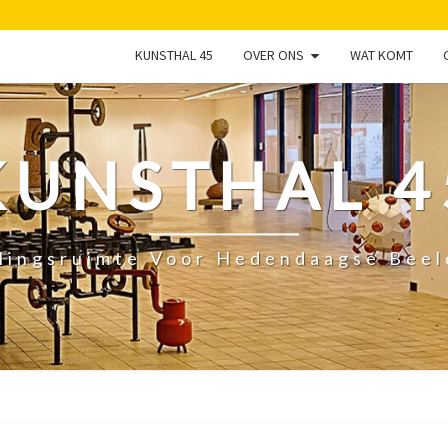
KUNSTHAL 45
OVER ONS
WAT KOMT
KUNSTHAL 4
lingsruimte Voor Hedendaagse Bee