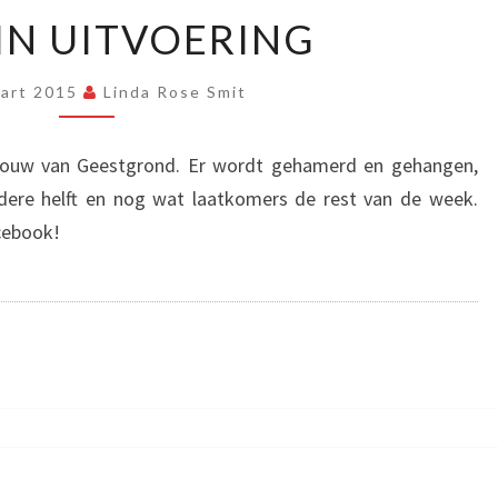
WERK
IN UITVOERING
IN
UITVOERING
aart 2015
Linda Rose Smit
bouw van Geestgrond. Er wordt gehamerd en gehangen,
ere helft en nog wat laatkomers de rest van de week.
cebook!