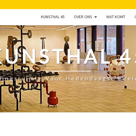
KUNSTHAL 45
OVER ONS
WAT KOMT
KUNSTHAL 4
lingsruimte Voor Hedendaagse Bee