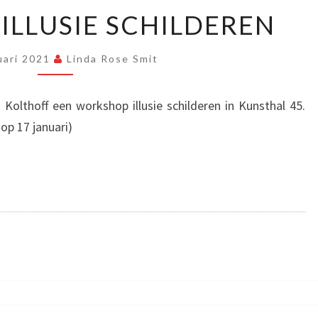
WORKSHOP
LLUSIE SCHILDEREN
ILLUSIE
SCHILDEREN
uari 2021
Linda Rose Smit
 Kolthoff een workshop illusie schilderen in Kunsthal 45.
op 17 januari)