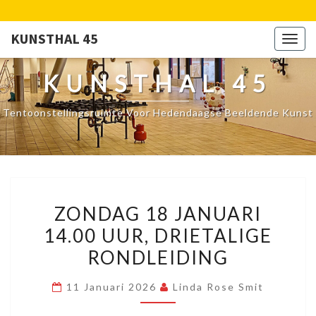
KUNSTHAL 45
Togg
navig
KUNSTHAL 45
Tentoonstellingsruimte Voor Hedendaagse Beeldende Kunst
ZONDAG
ZONDAG 18 JANUARI
18
14.00 UUR, DRIETALIGE
JANUARI
RONDLEIDING
14.00
UUR,
11 Januari 2026
Linda Rose Smit
DRIETALIGE
RONDLEIDING