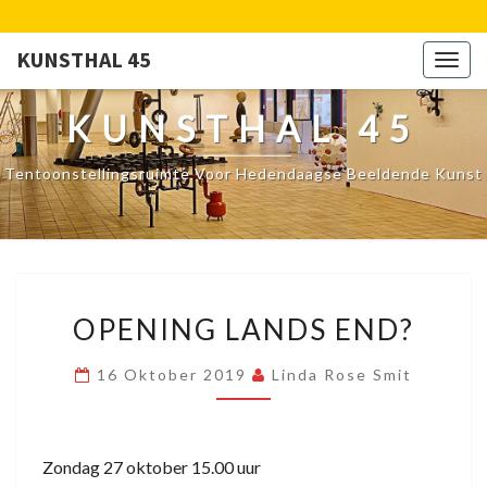
KUNSTHAL 45
Togg
navig
KUNSTHAL 45
Tentoonstellingsruimte Voor Hedendaagse Beeldende Kunst
OPENING
OPENING LANDS END?
LANDS
END?
16 Oktober 2019
Linda Rose Smit
Zondag 27 oktober 15.00 uur