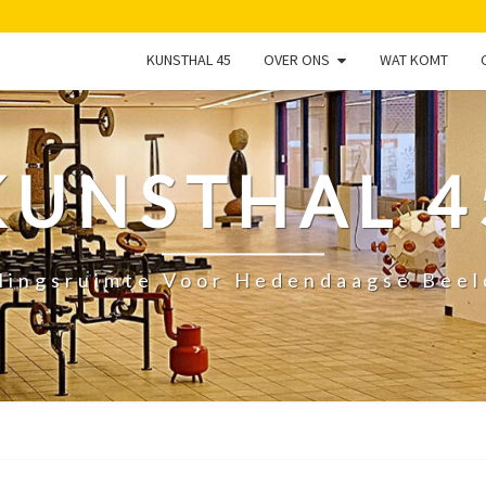
KUNSTHAL 45
OVER ONS
WAT KOMT
KUNSTHAL 4
lingsruimte Voor Hedendaagse Bee