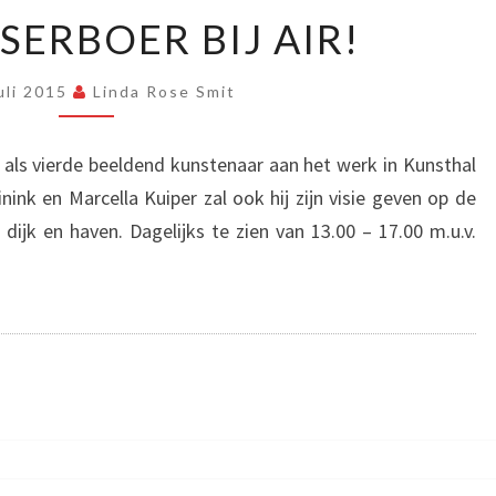
JAAP
SERBOER BIJ AIR!
VELSERBOER
BIJ
uli 2015
Linda Rose Smit
AIR!
i als vierde beeldend kunstenaar aan het werk in Kunsthal
nink en Marcella Kuiper zal ook hij zijn visie geven op de
dijk en haven. Dagelijks te zien van 13.00 – 17.00 m.u.v.