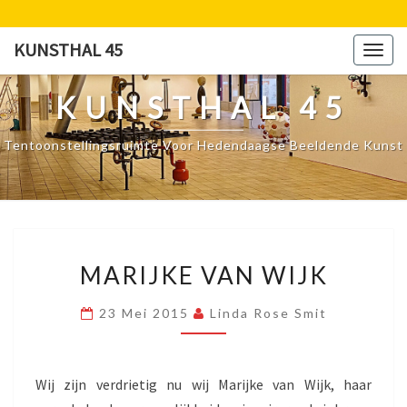
Ga
naar
KUNSTHAL 45
Togg
de
navig
content
KUNSTHAL 45
Tentoonstellingsruimte Voor Hedendaagse Beeldende Kunst
MARIJKE
MARIJKE VAN WIJK
VAN
WIJK
23 Mei 2015
Linda Rose Smit
Wij zijn verdrietig nu wij Marijke van Wijk, haar