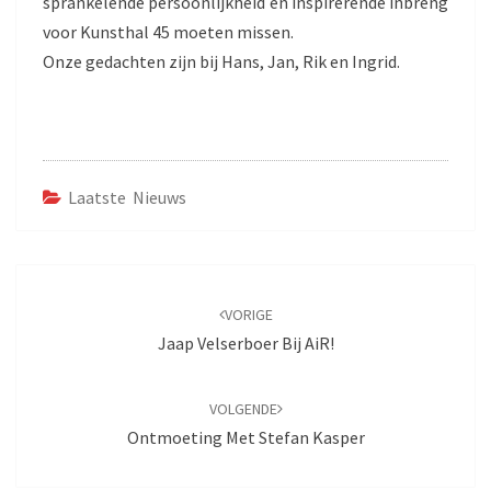
sprankelende persoonlijkheid en inspirerende inbreng
voor Kunsthal 45 moeten missen.
Onze gedachten zijn bij Hans, Jan, Rik en Ingrid.
Laatste Nieuws
Bericht
navigatie
VORIGE
Jaap Velserboer Bij AiR!
VOLGENDE
Ontmoeting Met Stefan Kasper