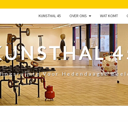
KUNSTHAL 45
OVER ONS
WAT KOMT
KUNSTHAL 4
lingsruimte Voor Hedendaagse Bee