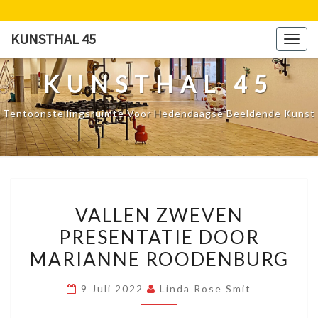
Ga
naar
KUNSTHAL 45
Togg
de
navig
content
KUNSTHAL 45
Tentoonstellingsruimte Voor Hedendaagse Beeldende Kunst
VALLEN
VALLEN ZWEVEN
ZWEVEN
PRESENTATIE DOOR
PRESENTATIE
MARIANNE ROODENBURG
DOOR
MARIANNE
9 Juli 2022
Linda Rose Smit
ROODENBURG